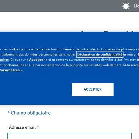
Thème
Li
Fr 
Smart Prepaid
ns des cookies pour assurer le bon fonctionnement de notre site. Tu trouveras de plus ample
e traitement des données personnelles dans notre
Déclaration de confidentialité
et notre
Accepter
ookies
. Clique sur «
» si tu consens au traitement de tes données à des fins statis
t fonctionnelles et à la personnalisation de la publicité sur les sites web de tiers. Si tu n'ac
Paramètres »
.
Bienvenue
ACCEPTER
Accès à ton compte Lidl Connect
* Champ obligatoire
Adresse email
*