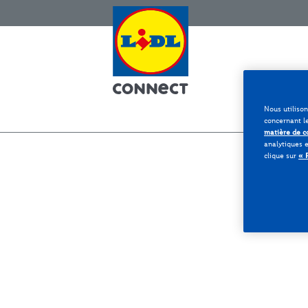
Aller au contenu
Nous utiliso
concernant l
matière de c
analytiques e
« 
clique sur