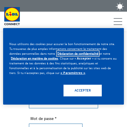
Aller au contenu
Thèm
ouvr
Bienvenue
Nous utilisons des cookies pour assurer le bon fonctionnement de notre site.
Tu trouveras de plus amples informations concernant le traitement des
données personnelles dans notre
Déclaration de confidentialité
et notre
Accepter
Déclaration en matière de cookies
. Clique sur «
» si tu consens au
traitement de tes données à des fins statistiques, analytiques et
Accès à ton compte Lidl Connect
fonctionnelles et à la personnalisation de la publicité sur les sites web de
« Paramètres »
tiers. Si tu n'acceptes pas, clique sur
.
* Champ obligatoire
ACCEPTER
Adresse email
*
Mot de passe
*